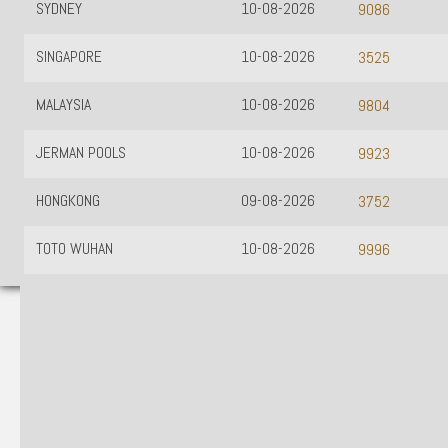
SYDNEY
10-08-2026
9086
SINGAPORE
10-08-2026
3525
MALAYSIA
10-08-2026
9804
JERMAN POOLS
10-08-2026
9923
HONGKONG
09-08-2026
3752
TOTO WUHAN
10-08-2026
9996