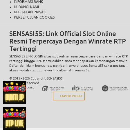
INFORMASI BANK
HUBUNGI KAMI
KEBIJAKAN PRIVASI
PERSETUJUAN COOKIES
SENSASI55: Link Official Slot Online
Resmi Terpercaya Dengan Winrate RTP
Tertinggi
SENSASI55 LINK LOGIN
situs slot online resmi terpercaya dengan winrate RTP
tertinggi hingga 98% memudahkan anda mendapatkan kemenangan maxwin.
Daftar dan klaim bonus new member hanya di situs Sensasi55 sekarang juga,
akses mudah menggunakan link alternatif sensasi55.
© 2015 - 2026 Copyright SENSASI55.
All Rights Reserved.
LAPOR PUSAT