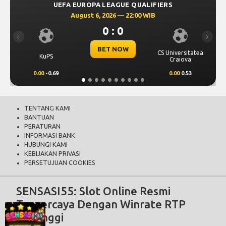
QUALIFIERS
UEFA EUROPA LEAGUE QUALI
2:00 WIB
August 7, 2026 — 00:00 WI
0 : 0
Previous
Next
BET NOW
CS Universitatea
Red Bull Salzburg
Craiova
0.00
0.53
0.75
0.60
TENTANG KAMI
BANTUAN
PERATURAN
INFORMASI BANK
HUBUNGI KAMI
KEBIJAKAN PRIVASI
PERSETUJUAN COOKIES
SENSASI55: Slot Online Resmi
Terpercaya Dengan Winrate RTP
Tertinggi