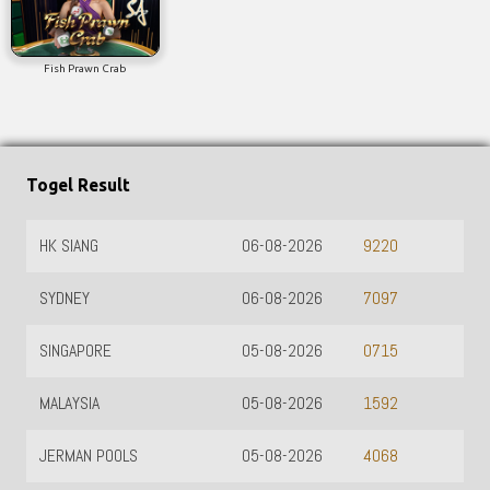
Fish Prawn Crab
Togel Result
HK SIANG
06-08-2026
9220
SYDNEY
06-08-2026
7097
SINGAPORE
05-08-2026
0715
MALAYSIA
05-08-2026
1592
JERMAN POOLS
05-08-2026
4068