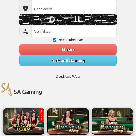
Remember Me
Masuk
Daftar Sekarang
Desktop
Wap
SA Gaming