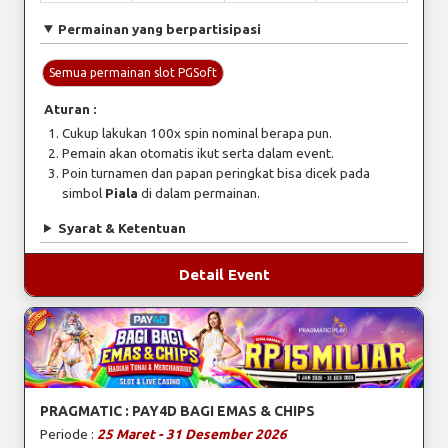
Permainan yang berpartisipasi
Semua permainan slot PGSoft
Aturan :
Cukup lakukan 100x spin nominal berapa pun.
Pemain akan otomatis ikut serta dalam event.
Poin turnamen dan papan peringkat bisa dicek pada
simbol
Piala
di dalam permainan.
Syarat & Ketentuan
Detail Event
PRAGMATIC : PAY4D BAGI EMAS & CHIPS
Periode :
25 Maret - 31 Desember 2026