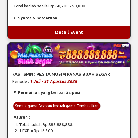
Total hadiah senilai Rp 68,780,250,000.
Syarat & Ketentuan
Detail Event
FASTSPIN : PESTA MUSIM PANAS BUAH SEGAR
Periode :
1 Juli - 31 Agustus 2026
Permainan yang berpartisipasi
Semua game Fastspin kecuali game Tembak Ikan
Aturan :
Total hadiah Rp 888,888,888.
1 EXP = Rp.16,500.