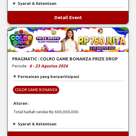
Syarat & Ketentuan
Detail Event
PRAGMATIC : COLRO GAME BONANZA PRIZE DROP
Periode :
6 - 23 Agustus 2026
Permainan yang berpartisipasi
COLOR GAME BONANZA
Aturan :
Total hadiah senilai Rp 600,000,000.
Syarat & Ketentuan